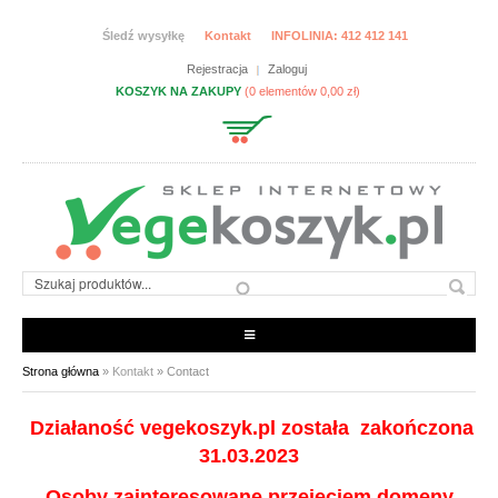
Przejdź do treści
Śledź wysyłkę
Kontakt
INFOLINIA: 412 412 141
Rejestracja
Zaloguj
KOSZYK NA ZAKUPY
(0 elementów 0,00 zł)
JESTEŚ TUTAJ
Strona główna
»
Kontakt
» Contact
ARTYKUŁY SPOŻYWCZE
Działaność vegekoszyk.pl została zakończona
31.03.2023
CHEMIA I KOSMETYKI
PRODUKTY CHŁODZONE
Osoby zainteresowane przejęciem domeny