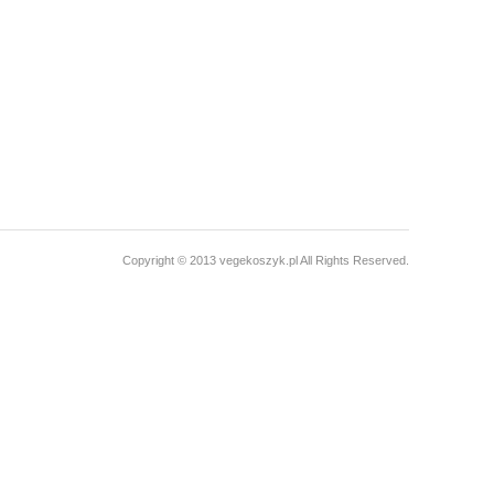
Napoje i soki
Nasiona i kiełki
Orzechy i suszone owoce
Produkty dla dzieci
Pieczywo
Do Sushi
Copyright © 2013 vegekoszyk.pl All Rights Reserved.