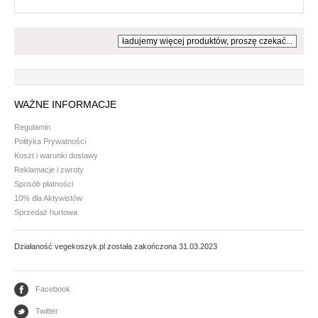
ładujemy więcej produktów, proszę czekać...
WAŻNE INFORMACJE
Regulamin
Polityka Prywatności
Koszt i warunki dostawy
Reklamacje i zwroty
Sposób płatności
10% dla Aktywistów
Sprzedaż hurtowa
Działaność vegekoszyk.pl została zakończona 31.03.2023
Facebook
Twitter