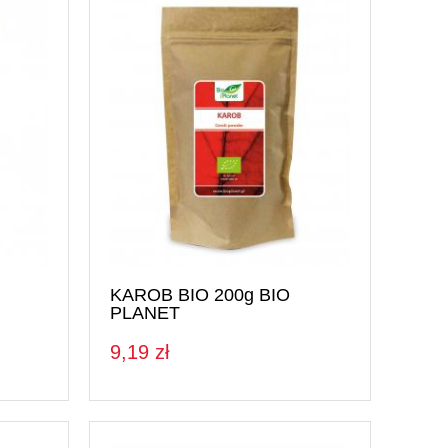
Napoje i soki
Nasiona i kiełki
Orzechy i suszone owoce
Produkty dla dzieci
Pieczywo
Do Sushi
KAROB BIO 200g BIO
PLANET
9,19 zł