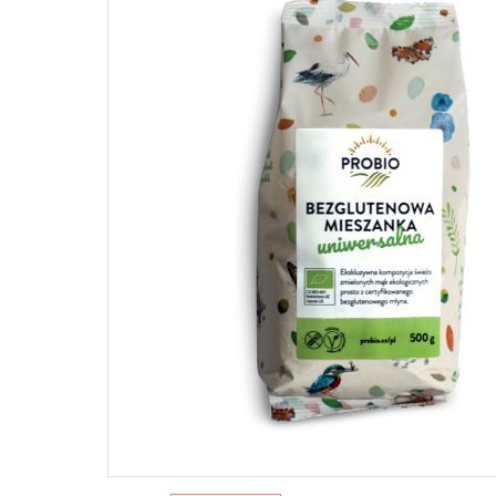
WEGAŃSKIE PASZTETY I PASTY
Na słońce
Słodkie
Pielęgnacj
Dżemy
Pasztety
ŚRODKI 
Hummus
WEGAŃ
SŁODY
NAPOJE ROŚLINNE I
Mycie nac
PRZEK
ALTERNATYWY ŚMIETANEK
Pranie
Batony
Napoje roślinne
Sprzątani
Czekol
Alternatywy śmietanek
Pozost
PRZYPRAWY
słodyc
Desery 
Jednorodne
Przeką
Mieszanki
Sól