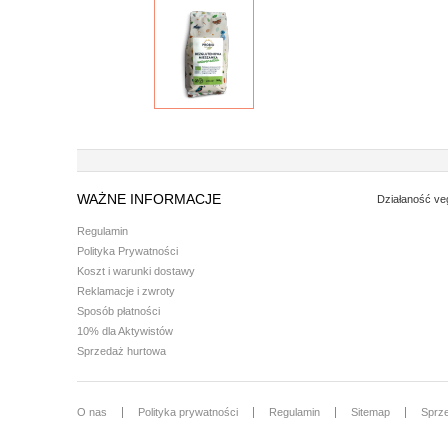
WAŻNE INFORMACJE
Działaność ve
Regulamin
Polityka Prywatności
Koszt i warunki dostawy
Reklamacje i zwroty
Sposób płatności
10% dla Aktywistów
Sprzedaż hurtowa
O nas
Polityka prywatności
Regulamin
Sitemap
Sprz