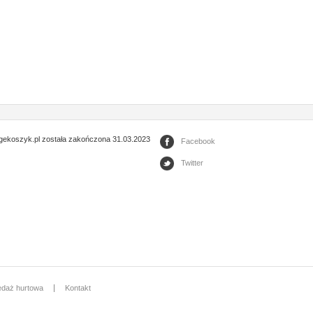
gekoszyk.pl została zakończona 31.03.2023
Facebook
Twitter
edaż hurtowa
Kontakt