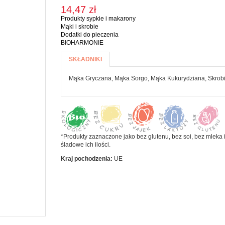
14,47 zł
Koncentrat i
eBooki
 pasty
PRODUKTY
przecier
Produkty sypkie i makarony
Kalenarz 2020
a jamy ustnej
SYPKIE I
Mąki i skrobie
pomidorowy
Dodatki do pieczenia
MAKARONY
CZYSTOŚCI
BIOHARMONIE
Warzywa
SKIE
Więcej informacji
konserwowe
CZE I
Makarony
SKŁADNIKI
(AKTYWNA
zyń
ĄSKI
KARTA)
Mąki i skrobie
Mąka Gryczana, Mąka Sorgo, Mąka Kukurydziana, Skrob
Płatki, otręby i
e
musli
ada
Ryże i kasze
ałe
ze
Warzywa
*Produkty zaznaczone jako bez glutenu, bez soi, bez mleka i
strączkowe
śladowe ich ilości.
i jogurty
Kraj pochodzenia:
UE
ski