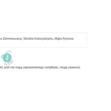
Napoje i soki
Nasiona i kiełki
Orzechy i suszone owoce
Produkty dla dzieci
Pieczywo
ia Ziemniaczana, Skrobia Kukurydziana, Mąka Ryżowa
Do Sushi
td, jeśli nie mają odpowiedniego certyfikatu, mogą zawierać