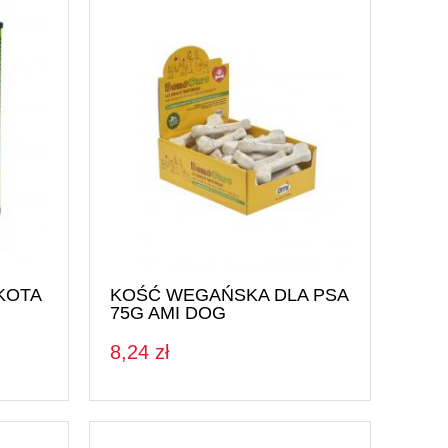
Napoje i soki
Nasiona i kiełki
Orzechy i suszone owoce
Produkty dla dzieci
Pieczywo
Do Sushi
KOTA
KOŚĆ WEGAŃSKA DLA PSA
75G AMI DOG
8,24 zł