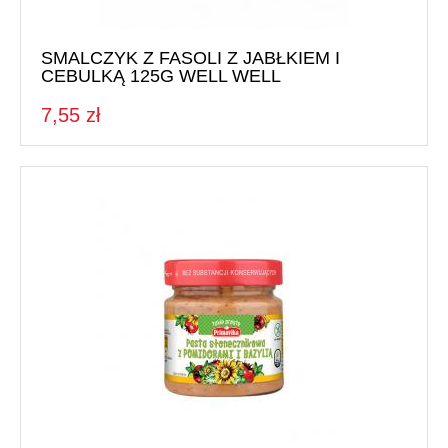
Batony
Czekolada
SMALCZYK Z FASOLI Z JABŁKIEM I
Pozostałe słodycze
CEBULKĄ 125G WELL WELL
Desery i jogurty
7,55 zł
Przekąski
HERBATA, KAWA I KAKAO
Yerba Mate
Kawa mielona i ziarnista
Kawa zbożowa
Herbata
Kakao
PRODUKTY SYPKIE I MAKARONY
Makarony