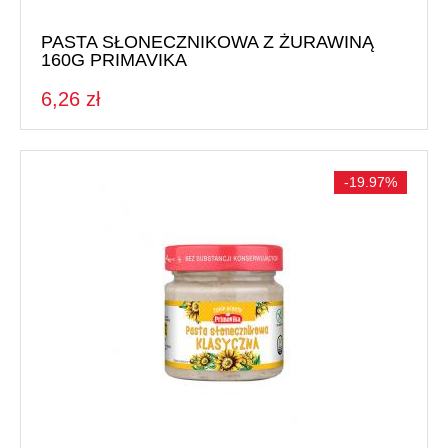
SPOŻYWCZE POZOSTAŁE
PASTA SŁONECZNIKOWA Z ŻURAWINĄ
160G PRIMAVIKA
Masła orzechowe
6,26 zł
Dodatki do pieczenia
Dodatki do gotowania
Cukry, słody i syropy
-19.97%
Dania gotowe i zupy
Margaryny, masła i tłuszcze
Napoje i soki
Nasiona i kiełki
Orzechy i suszone owoce
Produkty dla dzieci
Pieczywo
Do Sushi