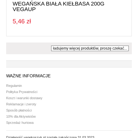
WEGAŃSKA BIAŁA KIEŁBASA 200G
VEGAUP
5,46 zł
ładujemy więcej produktów, proszę czekać...
WAŻNE INFORMACJE
Regulamin
Polityka Prywatności
Koszt i warunki dostawy
Reklamacje i zwroty
Sposób płatności
10% dla Aktywistów
Sprzedaż hurtowa
Działaność vegekoszyk.pl została zakończona 31.03.2023