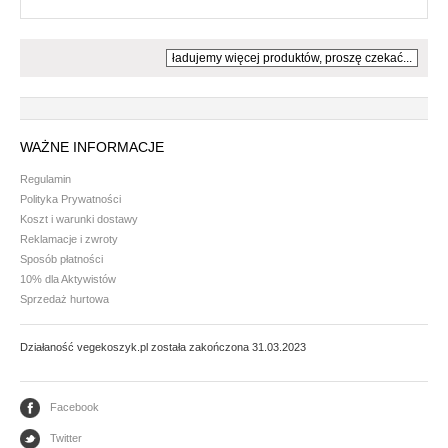
ładujemy więcej produktów, proszę czekać...
WAŻNE INFORMACJE
Regulamin
Polityka Prywatności
Koszt i warunki dostawy
Reklamacje i zwroty
Sposób płatności
10% dla Aktywistów
Sprzedaż hurtowa
Działaność vegekoszyk.pl została zakończona 31.03.2023
Facebook
Twitter