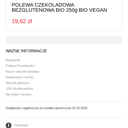
POLEWA CZEKOLADOWA
BEZGLUTENOWA BIO 250g BIO VEGAN
19,62 zł
WAŻNE INFORMACJE
Regulamin
Polityka Prywatności
Koszt i warunki dostawy
Reklamacje i zwroty
Sposób płatności
10% dla Aktywistów
Sprzedaż hurtowa
Działaność vegekoszyk.pl została zakończona 31.03.2023
Facebook