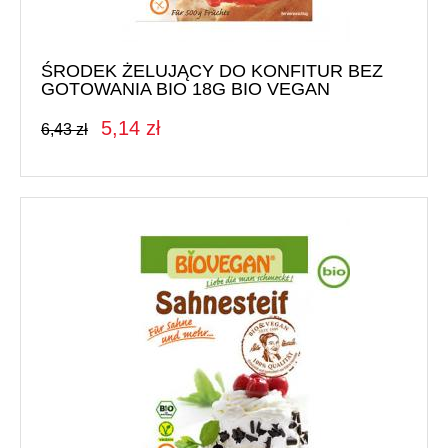
Mąki i skrobie
Płatki, otręby i musli
ŚRODEK ŻELUJĄCY DO KONFITUR BEZ
GOTOWANIA BIO 18G BIO VEGAN
Ryże i kasze
Warzywa strączkowe
5,14 zł
6,43 zł
GLONY
Nori
Arame - wakame
PRZETWORY WARZYWNE I GRANULATY
Granulaty
Koncentrat i przecier pomidorowy
Warzywa konserwowe