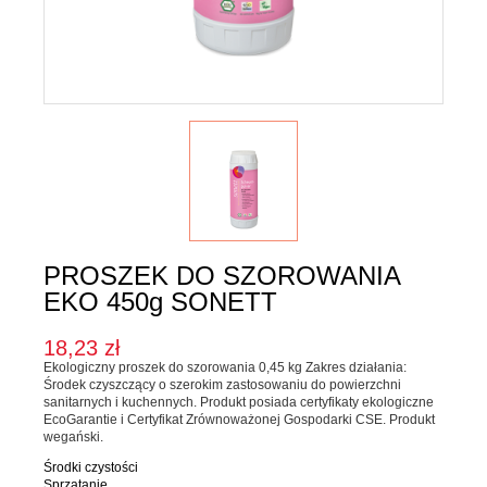
Karma dla psa
Jednorodne
Mieszanki
Kupon upominkowy
Sól
SOSY, OLEJE I OCTY
Majonezy i sosy
Oleje, oliwy i octy
PROSZEK DO SZOROWANIA
Pesto i pickle
EKO 450g SONETT
SŁODKIE PASTY I DŻEMY
18,23 zł
Ekologiczny proszek do szorowania 0,45 kg Zakres działania:
Słodkie pasty
Środek czyszczący o szerokim zastosowaniu do powierzchni
sanitarnych i kuchennych. Produkt posiada certyfikaty ekologiczne
Dżemy
EcoGarantie i Certyfikat Zrównoważonej Gospodarki CSE. Produkt
wegański.
WEGAŃSKIE SŁODYCZE I PRZEKĄSKI
Środki czystości
Sprzątanie