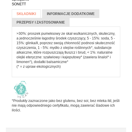
Batony
SONETT
Więcej informacji
Czekolada
SKŁADNIKI
(AKTYWNA
INFORMACJE DODATKOWE
KARTA)
Pozostałe słodycze
PRZEPISY I ZASTOSOWANIE
Desery i jogurty
>30%: proszek pumeksowy ze skał wulkanicznych, skuteczny,
a jednocześnie łagodny środek czyszczący, 5 - 15%: soda, 5 -
Przekąski
15%: glinka/ił, poprzez swoją chłonność podnosi skuteczność
czyszczenia, 1 - 5%: mydło z olejów roślinnych*, substancje
alkaiczne, które rozpuszczają tłuszcz i brud, < 1%: naturalne
olejki eteryczne: szałwiowy i kajeputowy* (zawiera linalol* i
HERBATA, KAWA I KAKAO
limonen*), dodatki balsamiczne*
(* = z upraw ekologicznych)
Yerba Mate
Kawa mielona i ziarnista
Kawa zbożowa
Herbata
*Produkty zaznaczone jako bez glutenu, bez soi, bez mleka itd, jeśli
nie mają odpowiedniego certyfikatu, mogą zawierać śladowe ich
Kakao
ilości.
PRODUKTY SYPKIE I MAKARONY
Makarony