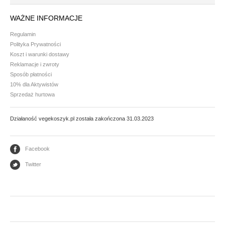
Mąki i skrobie
WAŻNE INFORMACJE
Płatki, otręby i musli
Regulamin
Polityka Prywatności
Ryże i kasze
Koszt i warunki dostawy
Warzywa strączkowe
Reklamacje i zwroty
Sposób płatności
10% dla Aktywistów
GLONY
Sprzedaż hurtowa
Nori
Działaność vegekoszyk.pl została zakończona 31.03.2023
Arame - wakame
Facebook
PRZETWORY WARZYWNE I GRANULATY
Twitter
Granulaty
Koncentrat i przecier pomidorowy
Warzywa konserwowe