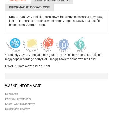
Batony
KARTA)
INFORMACJE DODATKOWE
Czekolada
Soja
, organiczny olej słonecznikowy, Bio
Shoy
, mieszanka przypraw,
Pozostałe słodycze
kultura fermentacji. Z rolnictwa ekologicznego, sprawdzona jakość
biologiczna. Alergen:
soja
Desery i jogurty
Przekąski
HERBATA, KAWA I KAKAO
*Produkty zaznaczone jako bez glutenu, bez soi, bez mleka itd, jeśli nie
mają odpowiedniego certyfikatu, mogą zawierać śladowe ich ilości.
Yerba Mate
UWAGA! Data ważności do 7 dni
Kawa mielona i ziarnista
Kawa zbożowa
Herbata
WAŻNE INFORMACJE
Kakao
Regulamin
Polityka Prywatności
PRODUKTY SYPKIE I MAKARONY
Koszt i warunki dostawy
Reklamacje i zwroty
Makarony