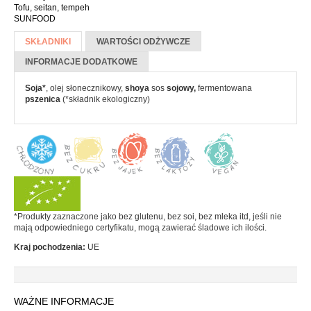
Batony
Tofu, seitan, tempeh
SUNFOOD
Czekolada
Więcej informacji
SKŁADNIKI
(AKTYWNA
WARTOŚCI ODŻYWCZE
Pozostałe słodycze
KARTA)
INFORMACJE DODATKOWE
Desery i jogurty
Soja*
, olej słonecznikowy,
shoya
sos
sojowy,
fermentowana
Przekąski
pszenica
(*składnik ekologiczny)
HERBATA, KAWA I KAKAO
Yerba Mate
Kawa mielona i ziarnista
Kawa zbożowa
*Produkty zaznaczone jako bez glutenu, bez soi, bez mleka itd, jeśli nie
mają odpowiedniego certyfikatu, mogą zawierać śladowe ich ilości.
Herbata
Kraj pochodzenia:
UE
Kakao
PRODUKTY SYPKIE I MAKARONY
WAŻNE INFORMACJE
Makarony