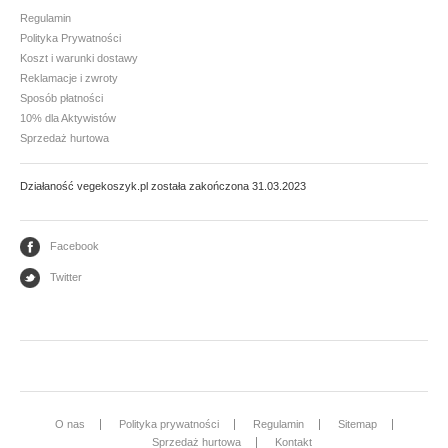
Regulamin
Mąki i skrobie
Polityka Prywatności
Koszt i warunki dostawy
Płatki, otręby i musli
Reklamacje i zwroty
Ryże i kasze
Sposób płatności
10% dla Aktywistów
Warzywa strączkowe
Sprzedaż hurtowa
Działaność vegekoszyk.pl została zakończona 31.03.2023
GLONY
Nori
Facebook
Arame - wakame
Twitter
PRZETWORY WARZYWNE I GRANULATY
Granulaty
Koncentrat i przecier pomidorowy
Warzywa konserwowe
O nas
Polityka prywatności
Regulamin
Sitemap
Sprzedaż hurtowa
Kontakt