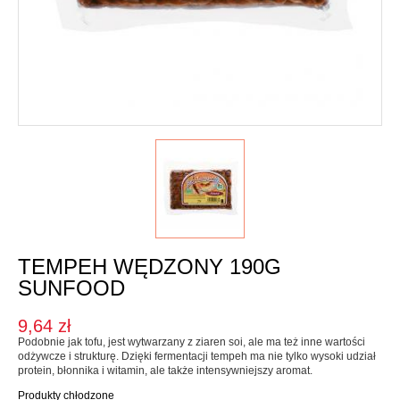
Karma dla psa
Jednorodne
Mieszanki
Kupon upominkowy
Sól
SOSY, OLEJE I OCTY
Majonezy i sosy
Oleje, oliwy i octy
Pesto i pickle
TEMPEH WĘDZONY 190G
SŁODKIE PASTY I DŻEMY
SUNFOOD
Słodkie pasty
9,64 zł
Dżemy
Podobnie jak tofu, jest wytwarzany z ziaren soi, ale ma też inne wartości
odżywcze i strukturę. Dzięki fermentacji tempeh ma nie tylko wysoki udział
WEGAŃSKIE SŁODYCZE I PRZEKĄSKI
protein, błonnika i witamin, ale także intensywniejszy aromat.
Produkty chłodzone