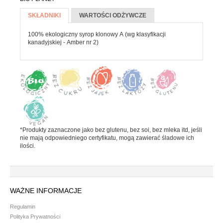
Batony
Więcej informacji
SKŁADNIKI
(AKTYWNA
WARTOŚCI ODŻYWCZE
Czekolada
KARTA)
Pozostałe słodycze
100% ekologiczny syrop klonowy A (wg klasyfikacji
kanadyjskiej - Amber nr 2)
Desery i jogurty
Przekąski
HERBATA, KAWA I KAKAO
Yerba Mate
*Produkty zaznaczone jako bez glutenu, bez soi, bez mleka itd, jeśli
Kawa mielona i ziarnista
nie mają odpowiedniego certyfikatu, mogą zawierać śladowe ich
ilości.
Kawa zbożowa
Herbata
Kakao
WAŻNE INFORMACJE
PRODUKTY SYPKIE I MAKARONY
Regulamin
Polityka Prywatności
Makarony