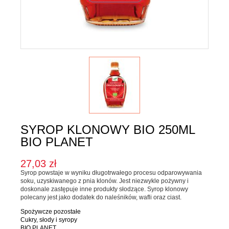
Karma dla psa
Jednorodne
Mieszanki
Kupon upominkowy
Sól
SOSY, OLEJE I OCTY
Majonezy i sosy
Oleje, oliwy i octy
SYROP KLONOWY BIO 250ML
Pesto i pickle
BIO PLANET
SŁODKIE PASTY I DŻEMY
27,03 zł
Syrop powstaje w wyniku długotrwałego procesu odparowywania
Słodkie pasty
soku, uzyskiwanego z pnia klonów. Jest niezwykle pożywny i
doskonale zastępuje inne produkty słodzące. Syrop klonowy
Dżemy
polecany jest jako dodatek do naleśników, wafli oraz ciast.
WEGAŃSKIE SŁODYCZE I PRZEKĄSKI
Spożywcze pozostałe
Cukry, słody i syropy
BIO PLANET