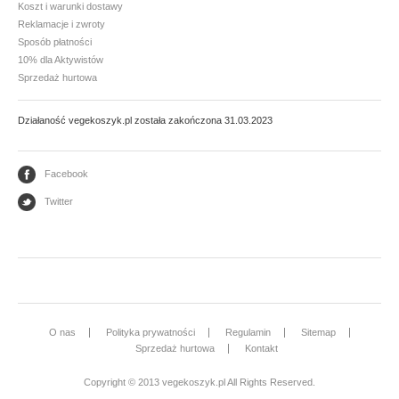
Koszt i warunki dostawy
Reklamacje i zwroty
Mąki i skrobie
Sposób płatności
Płatki, otręby i musli
10% dla Aktywistów
Sprzedaż hurtowa
Ryże i kasze
Warzywa strączkowe
Działaność vegekoszyk.pl została zakończona 31.03.2023
GLONY
Facebook
Twitter
Nori
Arame - wakame
PRZETWORY WARZYWNE I GRANULATY
Granulaty
O nas
Polityka prywatności
Regulamin
Sitemap
Koncentrat i przecier pomidorowy
Sprzedaż hurtowa
Kontakt
Warzywa konserwowe
Copyright © 2013 vegekoszyk.pl All Rights Reserved.