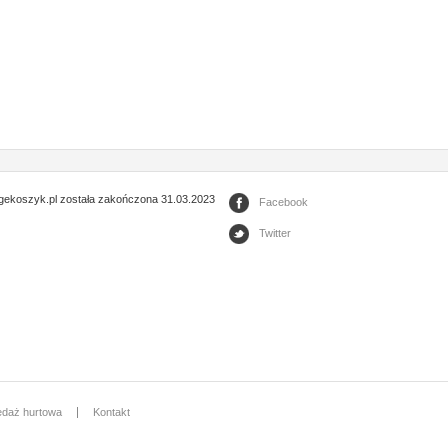
gekoszyk.pl została zakończona 31.03.2023
Facebook
Twitter
edaż hurtowa
Kontakt