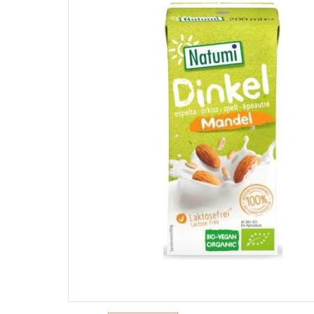
WEGAŃSKIE PASZTETY I PASTY
Na słońce
Słodkie
Pielęgnacj
Dżemy
Pasztety
ŚRODKI 
Hummus
WEGAŃ
SŁODY
NAPOJE ROŚLINNE I
Mycie nac
PRZEK
ALTERNATYWY ŚMIETANEK
Pranie
Batony
Napoje roślinne
Sprzątani
Czekol
Alternatywy śmietanek
Pozost
PRZYPRAWY
słodyc
Desery 
Jednorodne
Przeką
Mieszanki
Sól