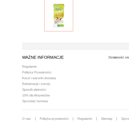
WAŻNE INFORMACJE
Działaność ve
Regulamin
Polityka Prywatności
Koszt i warunki dostawy
Reklamacje i zwroty
Sposób płatności
10% dla Aktywistów
Sprzedaż hurtowa
O nas
Polityka prywatności
Regulamin
Sitemap
Sprz