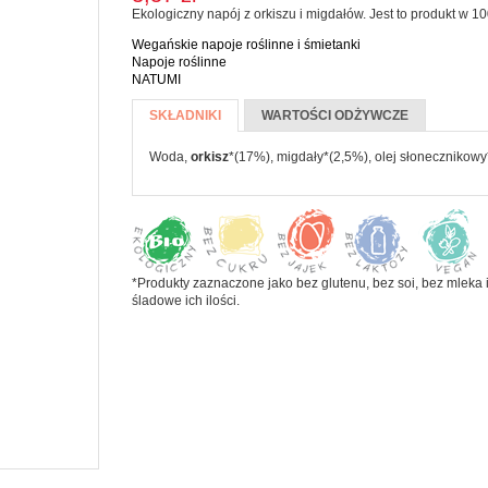
Ekologiczny napój z orkiszu i migdałów. Jest to produkt w 10
Koncentrat i
eBooki
 pasty
PRODUKTY
przecier
Wegańskie napoje roślinne i śmietanki
Kalenarz 2020
a jamy ustnej
SYPKIE I
pomidorowy
Napoje roślinne
MAKARONY
NATUMI
CZYSTOŚCI
Więcej informacji
Warzywa
SKIE
SKŁADNIKI
(AKTYWNA
WARTOŚCI ODŻYWCZE
konserwowe
CZE I
Makarony
KARTA)
zyń
ĄSKI
Woda,
orkisz
*(17%), migdały*(2,5%), olej słonecznikowy*
Mąki i skrobie
Płatki, otręby i
e
musli
ada
Ryże i kasze
ałe
ze
*Produkty zaznaczone jako bez glutenu, bez soi, bez mleka i
Warzywa
śladowe ich ilości.
strączkowe
i jogurty
ski