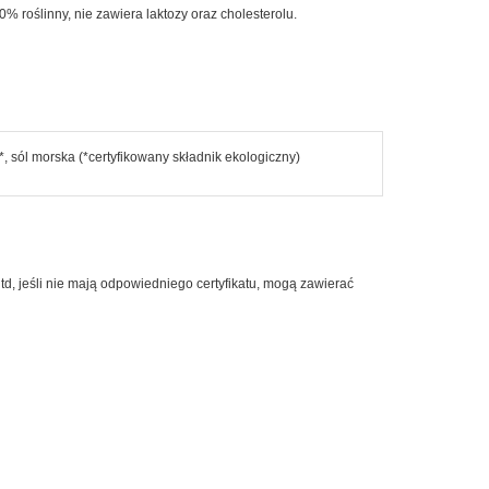
0% roślinny, nie zawiera laktozy oraz cholesterolu.
Napoje i soki
Nasiona i kiełki
Orzechy i suszone owoce
Produkty dla dzieci
, sól morska (*certyfikowany składnik ekologiczny)
Pieczywo
Do Sushi
td, jeśli nie mają odpowiedniego certyfikatu, mogą zawierać