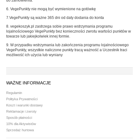
do zamówienia.
Batony
6. VegePunkty nie mogą być wymienione na gotówkę
Czekolada
7.VegePunkty są ważne 365 dni od daty dodania do konta
Pozostałe słodycze
8. vegekoszyk.pl zastrzega sobie prawo wstrzymania programu
Desery i jogurty
lojalnościowego VegePunkty bez konieczności zwrotu wartości punktów w
towarze lub jakiejkolwiek innej formie.
Przekąski
9. W przypadku wstrzymania lub zakończenia programu lojalnościowego
VegePunkty, wszystkie naliczone punkty tracą ważność a Uczestnik traci
możliwość ich użycia lub wyniany
HERBATA, KAWA I KAKAO
Yerba Mate
WAŻNE INFORMACJE
Kawa mielona i ziarnista
Regulamin
Kawa zbożowa
Polityka Prywatności
Herbata
Koszt i warunki dostawy
Reklamacje i zwroty
Kakao
Sposób płatności
10% dla Aktywistów
PRODUKTY SYPKIE I MAKARONY
Sprzedaż hurtowa
Makarony