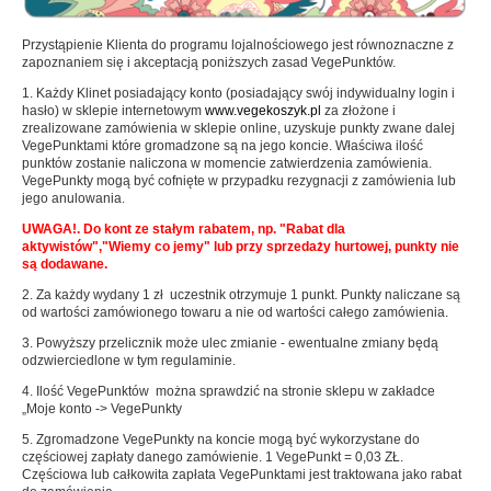
Karma dla psa
Jednorodne
Przystąpienie Klienta do programu lojalnościowego jest równoznaczne z
Mieszanki
Kupon upominkowy
zapoznaniem się i akceptacją poniższych zasad VegePunktów.
Sól
1. Każdy Klinet posiadający konto (posiadający swój indywidualny login i
hasło) w sklepie internetowym
www.vegekoszyk.pl
za złożone i
zrealizowane zamówienia w sklepie online, uzyskuje punkty zwane dalej
VegePunktami które gromadzone są na jego koncie. Właściwa ilość
SOSY, OLEJE I OCTY
punktów zostanie naliczona w momencie zatwierdzenia zamówienia.
VegePunkty mogą być cofnięte w przypadku rezygnacji z zamówienia lub
jego anulowania.
Majonezy i sosy
UWAGA!. Do kont ze stałym rabatem, np. "Rabat dla
aktywistów","Wiemy co jemy" lub przy sprzedaży hurtowej, punkty nie
Oleje, oliwy i octy
są dodawane.
Pesto i pickle
2. Za każdy wydany 1 zł uczestnik otrzymuje 1 punkt. Punkty naliczane są
od wartości zamówionego towaru a nie od wartości całego zamówienia.
SŁODKIE PASTY I DŻEMY
3. Powyższy przelicznik może ulec zmianie - ewentualne zmiany będą
odzwierciedlone w tym regulaminie.
Słodkie pasty
4. Ilość VegePunktów można sprawdzić na stronie sklepu w zakładce
„Moje konto -> VegePunkty
Dżemy
5. Zgromadzone VegePunkty na koncie mogą być wykorzystane do
WEGAŃSKIE SŁODYCZE I PRZEKĄSKI
częściowej zapłaty danego zamówienie. 1 VegePunkt = 0,03 ZŁ.
Częściowa lub całkowita zapłata VegePunktami jest traktowana jako rabat