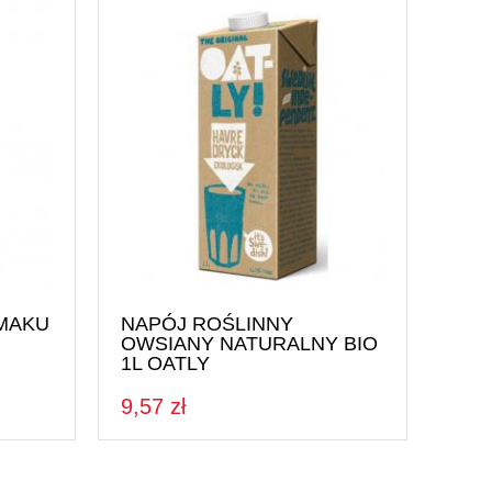
Napoje i soki
Nasiona i kiełki
Orzechy i suszone owoce
Produkty dla dzieci
Pieczywo
Do Sushi
MAKU
NAPÓJ ROŚLINNY
OWSIANY NATURALNY BIO
1L OATLY
9,57 zł