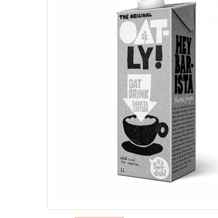
WEGAŃSKIE PASZTETY I PASTY
Na słońce
Słodkie
Pielęgnacj
Dżemy
Pasztety
ŚRODKI 
Hummus
WEGAŃ
SŁODY
NAPOJE ROŚLINNE I
Mycie nac
PRZEK
ALTERNATYWY ŚMIETANEK
Pranie
Batony
Napoje roślinne
Sprzątani
Czekol
Alternatywy śmietanek
Pozost
PRZYPRAWY
słodyc
Desery 
Jednorodne
Przeką
Mieszanki
Sól