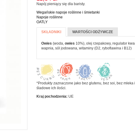
Napój pieniący się dla baristy.
Koncentrat i
eBooki
 pasty
PRODUKTY
przecier
Wegańskie napoje roślinne i śmietanki
Kalenarz 2020
a jamy ustnej
SYPKIE I
pomidorowy
Napoje roślinne
MAKARONY
OATLY
CZYSTOŚCI
Więcej informacji
Warzywa
SKIE
SKŁADNIKI
(AKTYWNA
WARTOŚCI ODŻYWCZE
konserwowe
CZE I
Makarony
KARTA)
zyń
ĄSKI
Owies
(woda,
owies
10%), olej rzepakowy, regulator kwa
Mąki i skrobie
wapnia, sól jodowana, witaminy (D2, ryboflawina i B12)
Płatki, otręby i
e
musli
ada
Ryże i kasze
ałe
ze
Warzywa
*Produkty zaznaczone jako bez glutenu, bez soi, bez mleka i
strączkowe
i jogurty
śladowe ich ilości.
Kraj pochodzenia:
UE
ski