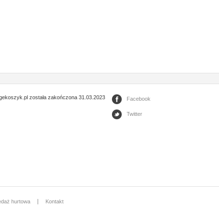
gekoszyk.pl została zakończona 31.03.2023
Facebook
Twitter
edaż hurtowa
Kontakt