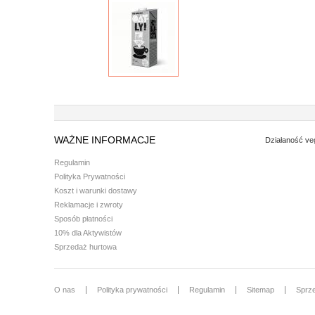
WAŻNE INFORMACJE
Działaność ve
Regulamin
Polityka Prywatności
Koszt i warunki dostawy
Reklamacje i zwroty
Sposób płatności
10% dla Aktywistów
Sprzedaż hurtowa
O nas
Polityka prywatności
Regulamin
Sitemap
Sprz