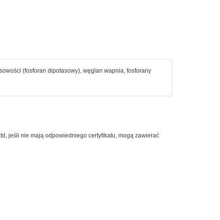
Napoje i soki
Nasiona i kiełki
Orzechy i suszone owoce
Produkty dla dzieci
sowości (fosforan dipotasowy), węglan wapnia, fosforany
Pieczywo
Do Sushi
td, jeśli nie mają odpowiedniego certyfikatu, mogą zawierać